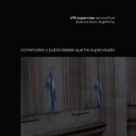
Saltar
al
contenido
VFX supervisor
service from
Buenos Aires, Argentina.
comerciales y publicidades que he supervisado