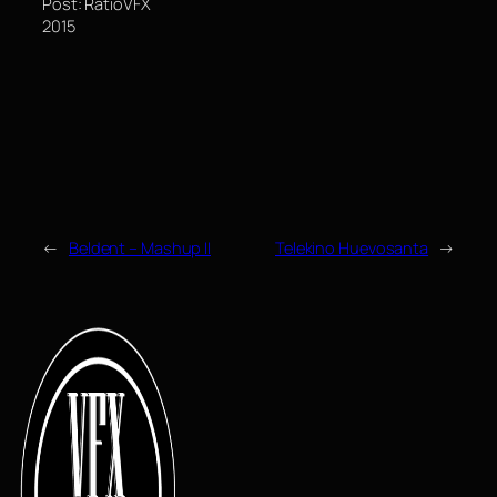
Post: RatioVFX
2015
←
Beldent – Mashup II
Telekino Huevosanta
→