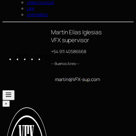
video musical
Like
premiados
Martín Elías Iglesias
VFX supervisor
+54 911 40586668
LinkedIn
GitHub
https://www.imdb.com/name/nm4254063/
Vimeo
Instagram
-- Buenos Aires --
×