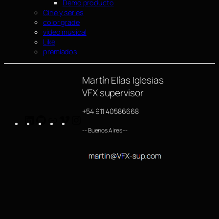
Demo producto
Cine y series
color grade
video musical
Like
premiados
Martín Elías Iglesias
VFX supervisor
+54 911 40586668
LinkedIn
GitHub
https://www.imdb.com/name/nm4254063/
Vimeo
Instagram
-- Buenos Aires --