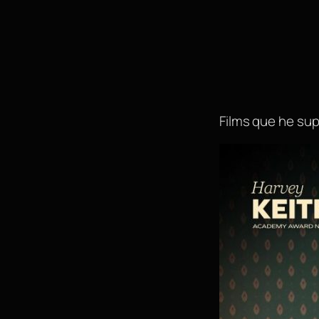
Saltar
al
contenido
Films que he su