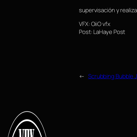
supervisación y realiz
VFX: OiiO vfx
Post: LaHaye Post
←
Scrubbing Bubble 