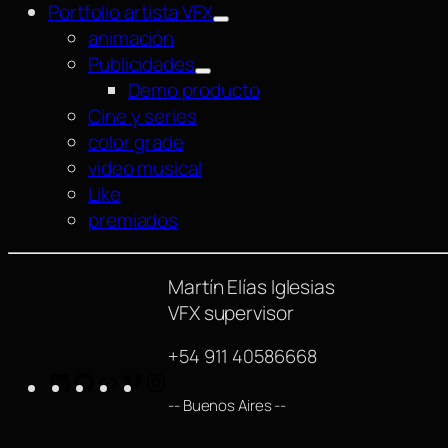
Portfolio artista VFX
animación
Publicidades
Demo producto
Cine y series
color grade
video musical
Like
premiados
Martín Elías Iglesias
VFX supervisor
+54 911 40586668
LinkedIn
GitHub
https://www.imdb.com/name/nm42540
Vimeo
Instagram
-- Buenos Aires --