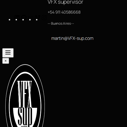
VFX supervisor
+54 911 40586668
LinkedIn
GitHub
https://www.imdb.com/name/nm4254063/
Vimeo
Instagram
-- Buenos Aires --
×