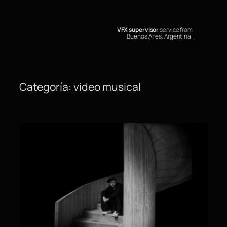
Saltar
al
contenido
VFX supervisor
service from
Buenos Aires, Argentina.
Categoría:
video musical