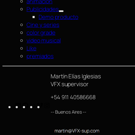
animación
Publicidades
Demo producto
Cine y series
color grade
video musical
Like
premiados
Martín Elías Iglesias
VFX supervisor
+54 911 40586668
LinkedIn
GitHub
https://www.imdb.com/name/nm42540
Vimeo
Instagram
-- Buenos Aires --