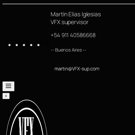
Martín Elías Iglesias
VFX supervisor
+54 911 40586668
LinkedIn
GitHub
https://www.imdb.com/name/nm42540
Vimeo
Instagram
-- Buenos Aires --
×