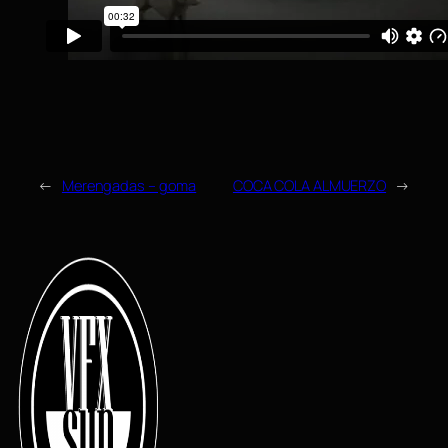
←
Merengadas – goma
COCA COLA ALMUERZO
→