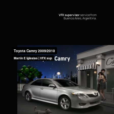
VFX supervisor
service from
Buenos Aires, Argentina.