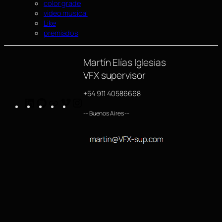
color grade
video musical
Like
premiados
Martín Elías Iglesias
VFX supervisor
+54 911 40586668
LinkedIn
GitHub
https://www.imdb.com/name/nm4254063/
Vimeo
Instagram
-- Buenos Aires --