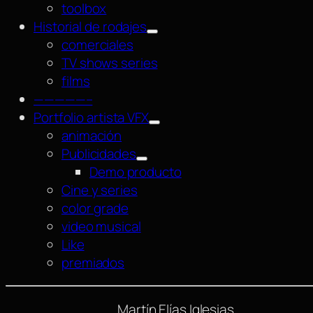
toolbox
Historial de rodajes
comerciales
TV shows series
films
—————–
Portfolio artista VFX
animación
Publicidades
Demo producto
Cine y series
color grade
video musical
Like
premiados
Martín Elías Iglesias