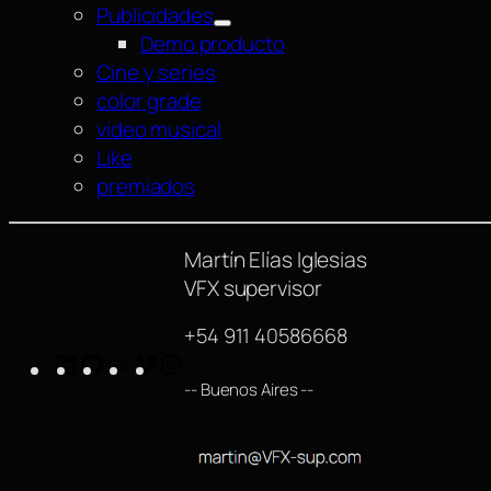
Publicidades
Demo producto
Cine y series
color grade
video musical
Like
premiados
Martín Elías Iglesias
VFX supervisor
+54 911 40586668
LinkedIn
GitHub
https://www.imdb.com/name/nm42540
Vimeo
Instagram
-- Buenos Aires --