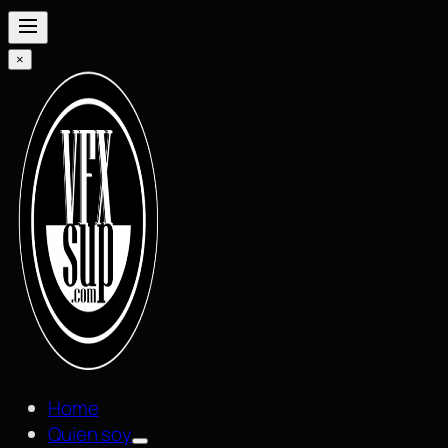
×
Home
Quien soy