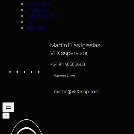
Cine y series
color grade
video musical
Like
premiados
Martín Elías Iglesias
VFX supervisor
+54 911 40586668
LinkedIn
GitHub
https://www.imdb.com/name/nm4254063/
Vimeo
Instagram
-- Buenos Aires --
×