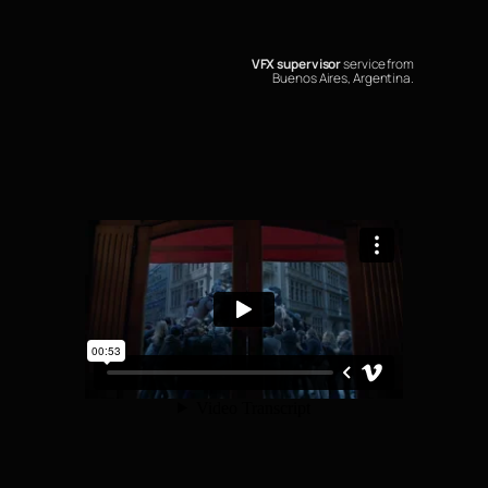
VFX supervisor
service from
Buenos Aires, Argentina.