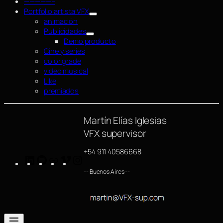
—————–
Portfolio artista VFX
animación
Publicidades
Demo producto
Cine y series
color grade
video musical
Like
premiados
Martín Elías Iglesias
VFX supervisor
+54 911 40586668
LinkedIn
GitHub
https://www.imdb.com/name/nm4254063/
Vimeo
Instagram
-- Buenos Aires --