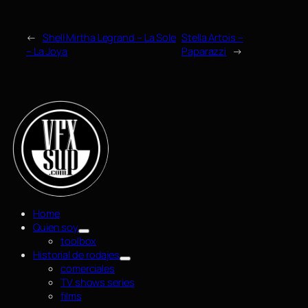
←
Shell Mirtha Legrand – La Sole
Stella Artois –
– La Joya
Paparazzi
→
Home
Quien soy
toolbox
Historial de rodajes
comerciales
TV shows series
films