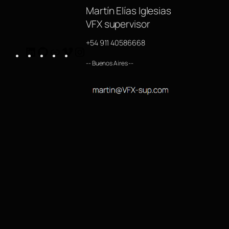
Martín Elías Iglesias
VFX supervisor
+54 911 40586668
LinkedIn
GitHub
https://www.imdb.com/name/nm4254063/
Vimeo
Instagram
-- Buenos Aires --