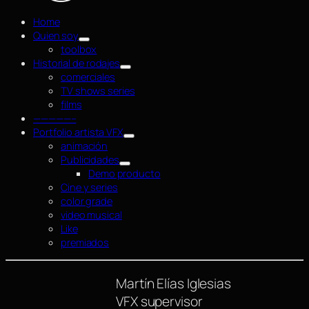
Home
Quien soy
toolbox
Historial de rodajes
comerciales
TV shows series
films
—————–
Portfolio artista VFX
animación
Publicidades
Demo producto
Cine y series
color grade
video musical
Like
premiados
Martín Elías Iglesias
VFX supervisor