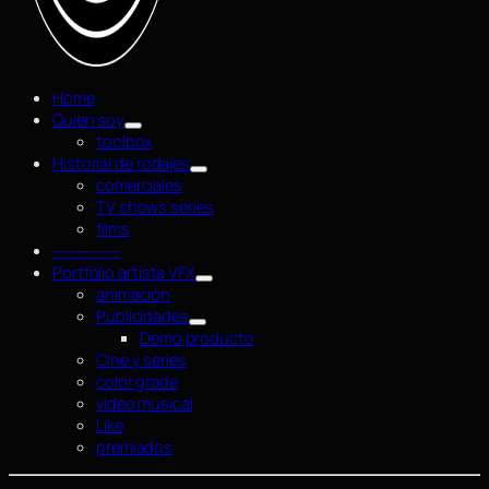
Home
Quien soy
toolbox
Historial de rodajes
comerciales
TV shows series
films
—————–
Portfolio artista VFX
animación
Publicidades
Demo producto
Cine y series
color grade
video musical
Like
premiados