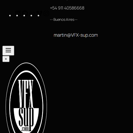
+54 911 40586668
LinkedIn
GitHub
https://www.imdb.com/name/nm4254063/
Vimeo
Instagram
-- Buenos Aires --
×