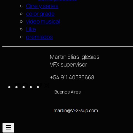
Cine y series
color grade
video musical
Like
premiados
Martín Elías Iglesias
VFX supervisor
+54 911 40586668
LinkedIn
GitHub
https://www.imdb.com/name/nm42540
Vimeo
Instagram
-- Buenos Aires --