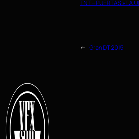
TNT – PUERTAS » LA Ú
←
Gran DT 2015