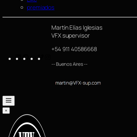
premiados
Martín Elías Iglesias
VFX supervisor
+54 911 40586668
LinkedIn
GitHub
https://www.imdb.com/name/nm42540
Vimeo
Instagram
-- Buenos Aires --
×