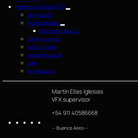
Portfolio artista VFX
animación
Publicidades
Demo producto
Cine y series
color grade
video musical
Like
premiados
Martín Elías Iglesias
VFX supervisor
+54 911 40586668
LinkedIn
GitHub
https://www.imdb.com/name/nm42540
Vimeo
Instagram
-- Buenos Aires --