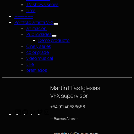
TV shows series
films
—————–
Portfolio artista VFX
animación
Publicidades
Demo producto
Cine y series
color grade
video musical
Like
premiados
Martín Elías Iglesias
VFX supervisor
+54 911 40586668
LinkedIn
GitHub
https://www.imdb.com/name/nm4254063/
Vimeo
Instagram
-- Buenos Aires --