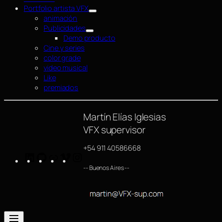
Portfolio artista VFX
animación
Publicidades
Demo producto
Cine y series
color grade
video musical
Like
premiados
Martín Elías Iglesias
VFX supervisor
+54 911 40586668
LinkedIn
GitHub
https://www.imdb.com/name/nm4254063/
Vimeo
Instagram
-- Buenos Aires --