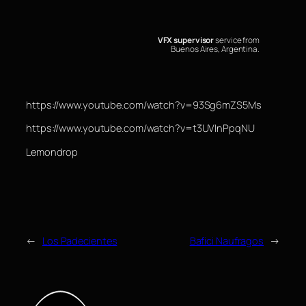
VFX supervisor
service from
Buenos Aires, Argentina.
https://www.youtube.com/watch?v=93Sg6mZS5Ms
https://www.youtube.com/watch?v=t3UVInPpqNU
Lemondrop
←
Los Padecientes
Bafici Naufragos
→