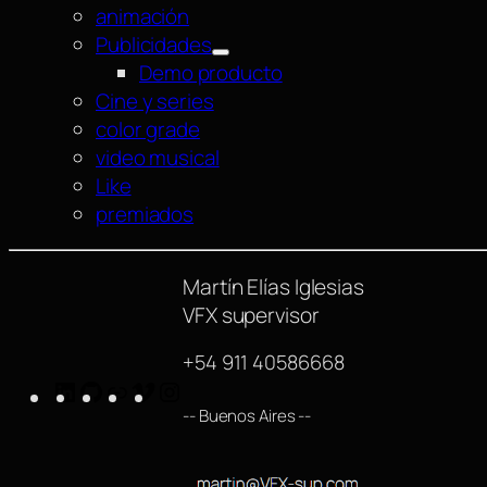
animación
Publicidades
Demo producto
Cine y series
color grade
video musical
Like
premiados
Martín Elías Iglesias
VFX supervisor
+54 911 40586668
LinkedIn
GitHub
https://www.imdb.com/name/nm42540
Vimeo
Instagram
-- Buenos Aires --