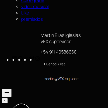
color grade
video musical
Like
premiados
Martín Elías Iglesias
VFX supervisor
+54 911 40586668
LinkedIn
GitHub
https://www.imdb.com/name/nm42540
Vimeo
Instagram
-- Buenos Aires --
×