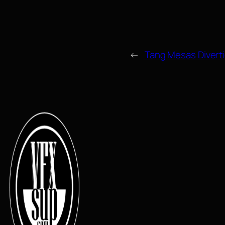
←
Tang Mesas Divert