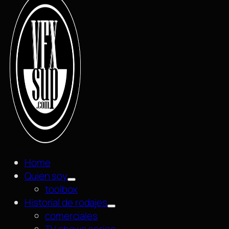
Home
Quien soy
toolbox
Historial de rodajes
comerciales
TV shows series