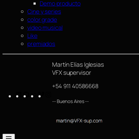
Demo producto
Cine y series
color grade
video musical
Like
premiados
Martín Elías Iglesias
VFX supervisor
+54 911 40586668
LinkedIn
GitHub
https://www.imdb.com/name/nm42540
Vimeo
Instagram
-- Buenos Aires --