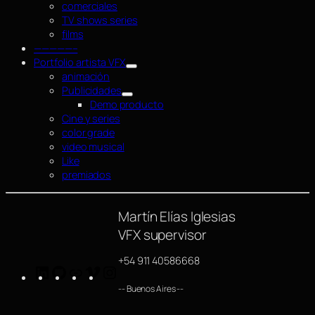
comerciales
TV shows series
films
—————–
Portfolio artista VFX
animación
Publicidades
Demo producto
Cine y series
color grade
video musical
Like
premiados
Martín Elías Iglesias
VFX supervisor
+54 911 40586668
LinkedIn
GitHub
https://www.imdb.com/name/nm4254063/
Vimeo
Instagram
-- Buenos Aires --