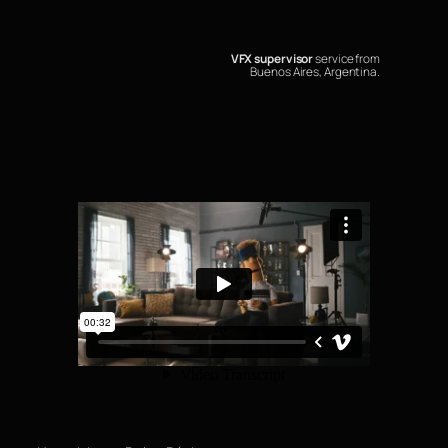
VFX supervisor
service from
Buenos Aires, Argentina.