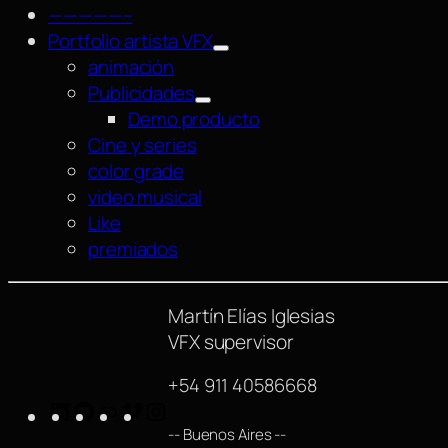
—————–
Portfolio artista VFX
animación
Publicidades
Demo producto
Cine y series
color grade
video musical
Like
premiados
Martín Elías Iglesias
VFX supervisor
+54 911 40586668
LinkedIn
GitHub
https://www.imdb.com/name/nm42540
Vimeo
Instagram
-- Buenos Aires --