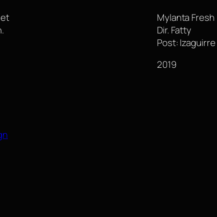
set
Mylanta Fresh
.
Dir. Fatty
Post: Izaguirre
2019
gn