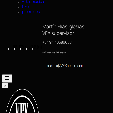
video musical
Like
premiados
Martín Elías Iglesias
VFX supervisor
+54 911 40586668
LinkedIn
GitHub
https://www.imdb.com/name/nm4254063/
Vimeo
Instagram
-- Buenos Aires --
×