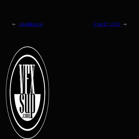
←
BolaBasura
Gran DT 2015
→