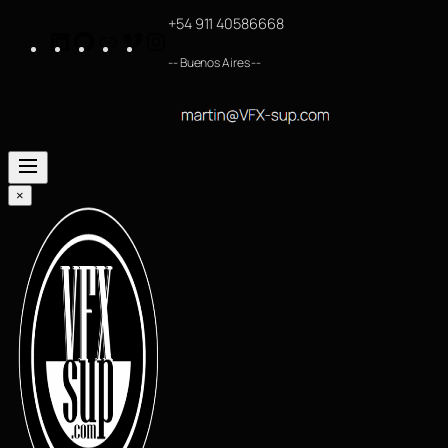
+54 911 40586668
LinkedIn
GitHub
https://www.imdb.com/name/nm4254063/
Vimeo
Instagram
-- Buenos Aires --
×