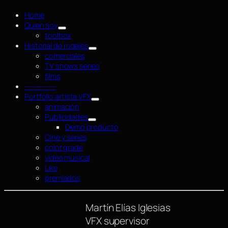
Home
Quien soy
toolbox
Historial de rodajes
comerciales
TV shows series
films
—————–
Portfolio artista VFX
animación
Publicidades
Demo producto
Cine y series
color grade
video musical
Like
premiados
Martín Elías Iglesias
VFX supervisor